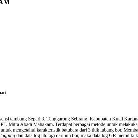
KAM
ari
konsensi tambang Separi 3, Tenggarong Sebrang, Kabupaten Kutai Kartane
PT. Mitra Abadi Mahakam. Terdapat berbagai metode untuk melakukan in
untuk mengetahui karakteristik batubara dari 3 titik lubang bor. Me
a
logging
dan data log litologi dari inti bor, maka data log GR memiliki 