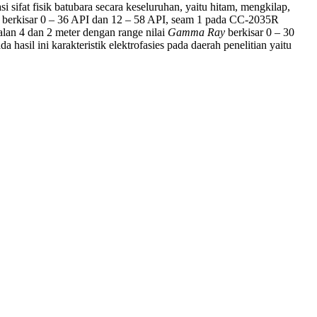
i sifat fisik batubara secara keseluruhan, yaitu hitam, mengkilap,
berkisar 0 – 36 API dan 12 – 58 API, seam 1 pada CC-2035R
alan 4 dan 2 meter dengan range nilai
Gamma Ray
berkisar 0 – 30
asil ini karakteristik elektrofasies pada daerah penelitian yaitu