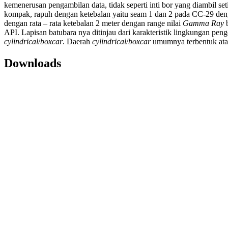
kemenerusan pengambilan data, tidak seperti inti bor yang diambil set
kompak, rapuh dengan ketebalan yaitu seam 1 dan 2 pada CC-29 denga
dengan rata – rata ketebalan 2 meter dengan range nilai
Gamma Ray
b
API. Lapisan batubara nya ditinjau dari karakteristik lingkungan peng
cylindrical
/
boxcar
. Daerah
cylindrical
/
boxcar
umumnya terbentuk ata
Downloads