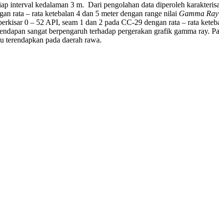
iap interval kedalaman 3 m. Dari pengolahan data diperoleh karakterisas
n rata – rata ketebalan 4 dan 5 meter dengan range nilai
Gamma Ray
erkisar 0 – 52 API, seam 1 dan 2 pada CC-29 dengan rata – rata keteb
endapan sangat berpengaruh terhadap pergerakan grafik gamma ray. Pada h
u terendapkan pada daerah rawa.