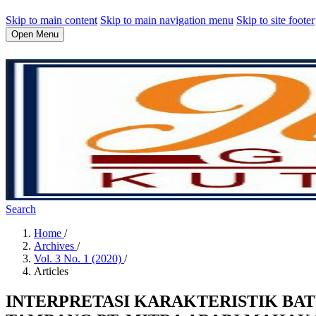
Skip to main content
Skip to main navigation menu
Skip to site footer
Open Menu
Search
Home
/
Archives
/
Vol. 3 No. 1 (2020)
/
Articles
INTERPRETASI KARAKTERISTIK BA