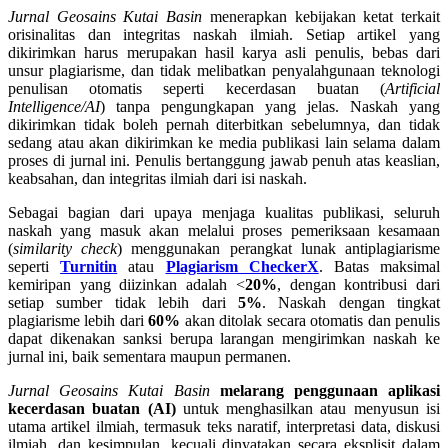
Jurnal Geosains Kutai Basin
menerapkan kebijakan ketat terkait
orisinalitas dan integritas naskah ilmiah. Setiap artikel yang
dikirimkan harus merupakan hasil karya asli penulis, bebas dari
unsur plagiarisme, dan tidak melibatkan penyalahgunaan teknologi
penulisan otomatis seperti kecerdasan buatan (
Artificial
Intelligence/AI
) tanpa pengungkapan yang jelas. Naskah yang
dikirimkan tidak boleh pernah diterbitkan sebelumnya, dan tidak
sedang atau akan dikirimkan ke media publikasi lain selama dalam
proses di jurnal ini. Penulis bertanggung jawab penuh atas keaslian,
keabsahan, dan integritas ilmiah dari isi naskah.
Sebagai bagian dari upaya menjaga kualitas publikasi, seluruh
naskah yang masuk akan melalui proses pemeriksaan kesamaan
(
similarity check
) menggunakan perangkat lunak antiplagiarisme
seperti
Turnitin
atau
Plagiarism CheckerX
. Batas maksimal
kemiripan yang diizinkan adalah <
20%
, dengan kontribusi dari
setiap sumber tidak lebih dari
5%
. Naskah dengan tingkat
plagiarisme lebih dari
60%
akan ditolak secara otomatis dan penulis
dapat dikenakan sanksi berupa larangan mengirimkan naskah ke
jurnal ini, baik sementara maupun permanen.
Jurnal Geosains Kutai Basin
melarang penggunaan aplikasi
kecerdasan buatan (AI)
untuk menghasilkan atau menyusun isi
utama artikel ilmiah, termasuk teks naratif, interpretasi data, diskusi
ilmiah, dan kesimpulan, kecuali dinyatakan secara eksplisit dalam