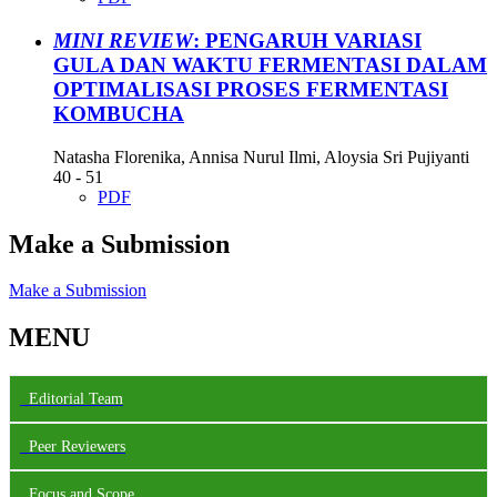
MINI REVIEW
: PENGARUH VARIASI
GULA DAN WAKTU FERMENTASI DALAM
OPTIMALISASI PROSES FERMENTASI
KOMBUCHA
Natasha Florenika, Annisa Nurul Ilmi, Aloysia Sri Pujiyanti
40 - 51
PDF
Make a Submission
Make a Submission
MENU
Editorial Team
Peer Reviewers
Focus and Scope