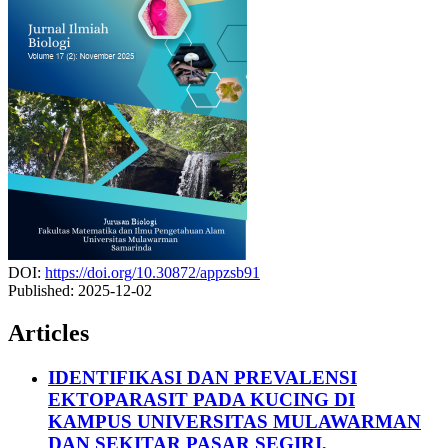
DOI:
https://doi.org/10.30872/appzsb91
Published:
2025-12-02
Articles
IDENTIFIKASI DAN PREVALENSI
EKTOPARASIT PADA KUCING DI
KAMPUS UNIVERSITAS MULAWARMAN
DAN SEKITAR PASAR SEGIRI,