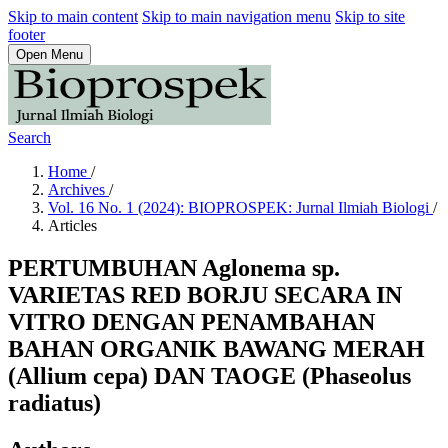
Skip to main content
Skip to main navigation menu
Skip to site
footer
Open Menu
Search
Home
/
Archives
/
Vol. 16 No. 1 (2024): BIOPROSPEK: Jurnal Ilmiah Biologi
/
Articles
PERTUMBUHAN Aglonema sp.
VARIETAS RED BORJU SECARA IN
VITRO DENGAN PENAMBAHAN
BAHAN ORGANIK BAWANG MERAH
(Allium cepa) DAN TAOGE (Phaseolus
radiatus)