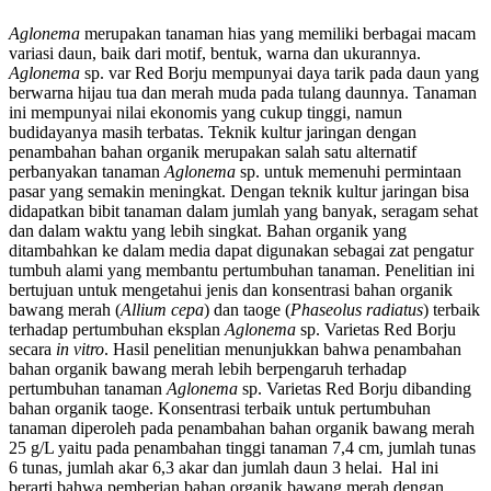
Aglonema
merupakan tanaman hias yang memiliki berbagai macam
variasi daun, baik dari motif, bentuk, warna dan ukurannya.
Aglonema
sp. var Red Borju mempunyai daya tarik pada daun yang
berwarna hijau tua dan merah muda pada tulang daunnya. Tanaman
ini mempunyai nilai ekonomis yang cukup tinggi, namun
budidayanya masih terbatas. Teknik kultur jaringan dengan
penambahan bahan organik merupakan salah satu alternatif
perbanyakan tanaman
Aglonema
sp. untuk memenuhi permintaan
pasar yang semakin meningkat. Dengan teknik kultur jaringan bisa
didapatkan bibit tanaman dalam jumlah yang banyak, seragam sehat
dan dalam waktu yang lebih singkat. Bahan organik yang
ditambahkan ke dalam media dapat digunakan sebagai zat pengatur
tumbuh alami yang membantu pertumbuhan tanaman. Penelitian ini
bertujuan untuk mengetahui jenis dan konsentrasi bahan organik
bawang merah (
Allium cepa
) dan taoge (
Phaseolus radiatus
) terbaik
terhadap pertumbuhan eksplan
Aglonema
sp. Varietas Red Borju
secara
in vitro
. Hasil penelitian menunjukkan bahwa penambahan
bahan organik bawang merah lebih berpengaruh terhadap
pertumbuhan tanaman
Aglonema
sp. Varietas Red Borju dibanding
bahan organik taoge. Konsentrasi terbaik untuk pertumbuhan
tanaman diperoleh pada penambahan bahan organik bawang merah
25 g/L yaitu pada penambahan tinggi tanaman 7,4 cm, jumlah tunas
6 tunas, jumlah akar 6,3 akar dan jumlah daun 3 helai. Hal ini
berarti bahwa pemberian bahan organik bawang merah dengan