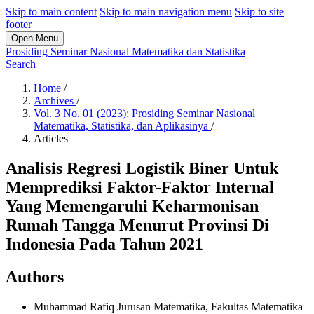
Skip to main content
Skip to main navigation menu
Skip to site
footer
Open Menu
Prosiding Seminar Nasional Matematika dan Statistika
Search
Home
/
Archives
/
Vol. 3 No. 01 (2023): Prosiding Seminar Nasional
Matematika, Statistika, dan Aplikasinya
/
Articles
Analisis Regresi Logistik Biner Untuk
Memprediksi Faktor-Faktor Internal
Yang Memengaruhi Keharmonisan
Rumah Tangga Menurut Provinsi Di
Indonesia Pada Tahun 2021
Authors
Muhammad Rafiq
Jurusan Matematika, Fakultas Matematika