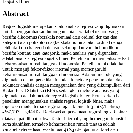
Logistik Biner
Abstract
Regresi logistik merupakan suatu analisis regresi yang digunakan
untuk menggambarkan hubungan antara variabel respon yang
bersifat dikotomus (berskala nominal atau ordinal dengan dua
kategori) atau polikotomus (berskala nominal atau ordinal dengan
lebih dari dua kategori) dengan sekumpulan variabel prediktor
bersifat kontinu atau kategorik, maka analisis yang digunakan
adalah analisis regresi logistik biner. Penelitian ini membahas terkait
keharmonisan rumah tangga di Indonesia. Penelitian ini dilakukan
untuk menguji faktor-faktor internal yang memengaruhi
keharmonisan rumah tangga di Indonesia. Adapun metode yang
digunakan dalam penelitian ini adalah metode pengumpulan data
sekunder analisis dengan menggunakan data yang dikumpulkan dari
Badan Pusat Statistika (BPS), sedangkan metode analisis yang
digunakan adalah metode regresi logistik biner. Berdasarkan hasil
penelitian menggunakan analisis regresi logistik biner, maka
diperoleh model terbaik regresi logistik biner ln(phi(x)/1-phi(x) =
-267,707 + 3,444X
. Berdasarkan persamaan regresi logistik biner
4
diatas dapat dilihat bahwa faktor internal yang berpengaruh positif
serta signifikan terhadap keharmonisan rumah tangga adalah
variabel ketersediaan waktu luang (X
) dengan nilai koefisien
4